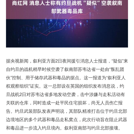
据央视新闻，叙利亚方面2日夜间援引消息人士报道，“疑似”来
自约旦的战机稍早时候空袭了叙南部苏韦达省一处由“叛乱团
伙”控制、用于储存武器和毒品的据点。这一报道为“叙利亚人
权观察组织”证实。这一总部设在英国的组织发布消息说，约
旦战机2日对苏韦达省多地发动空袭，击中涉嫌与走私活动有
关联的仓库，同时造成一处平民住宅损坏，尚无人员伤亡报
告。约旦武装部队发表声明说，其部队精准打击位于约旦北部
边境地区的多个武器和毒品走私窝点，此次行动旨在阻止武器
和毒品进一步流入约旦境内。叙利亚南部与约旦北部接壤。