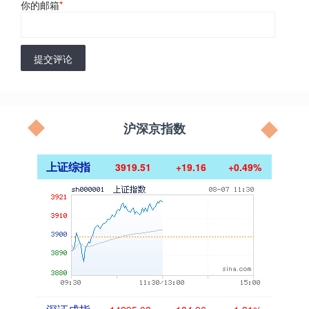
你的邮箱
*
提交评论
沪深京指数
上证综指
3919.51
+19.16
+0.49%