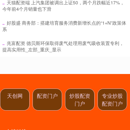
​天猫配资端 上汽集团被调出上证50，两个月跌幅近17%，
今年前4个月销量也下滑
​好股盛 商务部：搭建培育服务消费新增长点的“1+N”政策体
系
​兆富配资 德贝斯环保取得废气处理用废气吸收装置专利，
提高实用性_左部_重庆_显示
天创网
配资门户
炒股配资
专业炒股
门户
配资门户