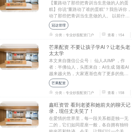
【董路动了那些把青训当生意做的人的蛋
糕】你说“董路动了谁的蛋糕”？我告诉你，
动了那些把青训当生意做的人。 以前什么
情况？孩子有天赋，选拔上去了，然后
冠达管理
呢？交钱，几....
分类：专业炒股配资门户
查看：154
芒果配资 不要让孩子学AI？让老头老
太太学
本文来自微信公众号： 仙人JUMP ，作
者：半佛仙人，头图来自：AI生成 随着AI
越来越火热，大家逐渐也有了更多的焦
虑，最近一段时间我翻留言甚至出现了很
芒果配资
多咨询问....
分类：专业炒股配资门户
查看：158
鑫旺资管 看到老婆和她前夫的聊天记
录，现任丈夫笑了！
在爱情的世界里，每一段关系都是独一无
二的，它们如同星座一般，各自拥有独特
的光芒和轨迹。今天，让我们以一个关于