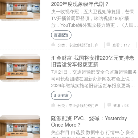
2026年度现象级年代剧？
央一收视夺冠，五大卫视矩阵复播，芒果
TV开播首周即登顶，咪咕视频180亿播
放，YouTube海外观众接力追更，《人民日
报》撰文点赞，MyDramaList稳获7....
百进配资
分类：专业炒股配资门户
查看：117
汇金财富 我国将安排220亿元支持老
旧营运货车报废更新
7月21日，交通运输部安全总监兼运输服务
司司长蔡团结在国新办新闻发布会上说，
2026年继续实施老旧营运货车报废更新行
动，安排220亿元超长期特别国债支持老旧
汇金财富
营运....
分类：专业炒股配资门户
查看：93
隆源配资 PVC、烧碱：Yesterday
Once More？
热点栏目 自选股 数据中心 行情中心 资金