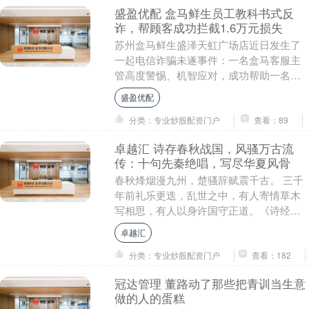
盛盈优配 盒马鲜生员工教科书式反
诈，帮顾客成功拦截1.6万元损失
苏州盒马鲜生盛泽天虹广场店近日发生了
一起电信诈骗未遂事件：一名盒马客服主
管高度警惕、机智应对，成功帮助一名年
轻顾客识破“刷单返现”骗局，避免了1.6万
盛盈优配
元的经济损....
分类：专业炒股配资门户
查看：89
卓越汇 诗存春秋战国，风骚万古流
传：十句先秦绝唱，写尽华夏风骨
春秋烽烟漫九州，楚骚辞赋震千古。 三千
年前礼乐更迭，乱世之中，有人寄情草木
写相思，有人以身许国守正道。《诗经》
三百，清浅质朴道尽人间七情；楚辞离
卓越汇
骚，浩气凌云抒尽....
分类：专业炒股配资门户
查看：182
冠达管理 董路动了那些把青训当生意
做的人的蛋糕