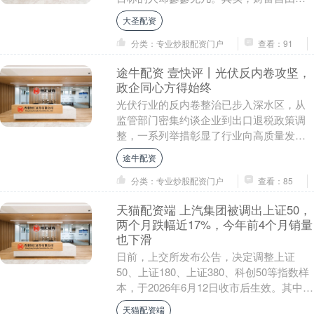
非遥不可及的梦想，而是一个可以通过正
大圣配资
确思维和持续....
分类：专业炒股配资门户
查看：91
途牛配资 壹快评丨光伏反内卷攻坚，
政企同心方得始终
光伏行业的反内卷整治已步入深水区，从
监管部门密集约谈企业到出口退税政策调
整，一系列举措彰显了行业向高质量发展
转型的坚定决心。但从诸多光伏上市公司
途牛配资
近期密集披露的业....
分类：专业炒股配资门户
查看：85
天猫配资端 上汽集团被调出上证50，
两个月跌幅近17%，今年前4个月销量
也下滑
日前，上交所发布公告，决定调整上证
50、上证180、上证380、科创50等指数样
本，于2026年6月12日收市后生效。其中上
证50指数更换5只样本，上证180指....
天猫配资端