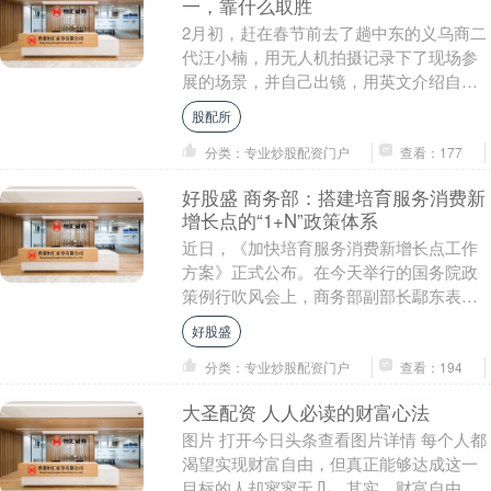
一，靠什么取胜
2月初，赶在春节前去了趟中东的义乌商二
代汪小楠，用无人机拍摄记录下了现场参
展的场景，并自己出镜，用英文介绍自家
品牌的展位及产品。 虽然汪小楠的品牌成
股配所
立不过3年，....
分类：专业炒股配资门户
查看：177
好股盛 商务部：搭建培育服务消费新
增长点的“1+N”政策体系
近日，《加快培育服务消费新增长点工作
方案》正式公布。在今天举行的国务院政
策例行吹风会上，商务部副部长鄢东表
示，下一步，将依托服务消费协调机制，
好股盛
牵头抓好《工作方案....
分类：专业炒股配资门户
查看：194
大圣配资 人人必读的财富心法
图片 打开今日头条查看图片详情 每个人都
渴望实现财富自由，但真正能够达成这一
目标的人却寥寥无几。其实，财富自由并