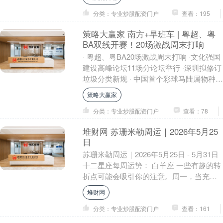
分类：专业炒股配资门户
查看：195
策略大赢家 南方+早班车 | 粤超、粤
BA双线开赛！20场激战周末打响
· 粤超、粤BA20场激战周末打响 ·文化强国
建设高峰论坛11场分论坛举行 ·深圳拟修订
垃圾分类新规 · 中国首个彩球马陆属物种在
广东发现 · 中方回应美将在日....
策略大赢家
分类：专业炒股配资门户
查看：78
堆财网 苏珊米勒周运｜2026年5月25
日
苏珊米勒周运｜2026年5月25日 - 5月31日
十二星座每周运势： 白羊座 一些有趣的转
折点可能会吸引你的注意。周一，当充满
活力的火星位于你的第二宫（掌管财务....
堆财网
分类：专业炒股配资门户
查看：161