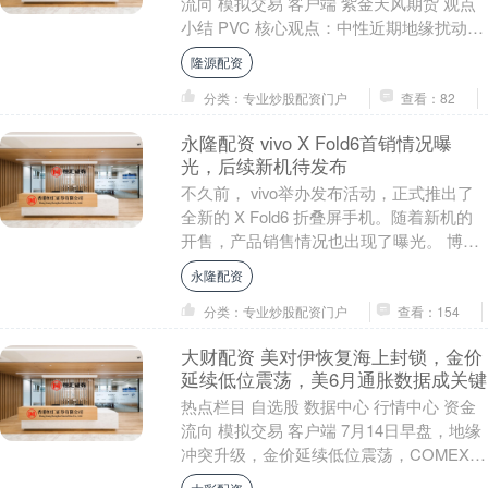
流向 模拟交易 客户端 紫金天风期货 观点
小结 PVC 核心观点：中性近期地缘扰动，
原油、乙烯及出口fob价格抬升，推....
隆源配资
分类：专业炒股配资门户
查看：82
永隆配资 vivo X Fold6首销情况曝
光，后续新机待发布
不久前， vivo举办发布活动，正式推出了
全新的 X Fold6 折叠屏手机。随着新机的
开售，产品销售情况也出现了曝光。 博主
@RD观测 的数据显示，以首销当日....
永隆配资
分类：专业炒股配资门户
查看：154
大财配资 美对伊恢复海上封锁，金价
延续低位震荡，美6月通胀数据成关键
热点栏目 自选股 数据中心 行情中心 资金
流向 模拟交易 客户端 7月14日早盘，地缘
冲突升级，金价延续低位震荡，COMEX黄
金期货价格目前交投于4016美元附....