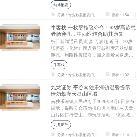
食，可谓是极度寒酸，就这样能吃饱才
纯旭配资
怪，只能说美国....
分类：专业炒股配资门户
查看：154
牛客栈 一枚枣核险夺命！92岁高龄患
者肠穿孔，中西医结合助其康复
极目新闻通讯员 胡梦 万凌翔 近日，92岁
张婆婆（化姓）因误吞枣核引发乙状结肠
穿孔、局限性腹膜炎，加之高龄且身患多
种基础病，生命垂危。危急时刻，湖北省
牛客栈
中医院（湖....
分类：专业炒股配资门户
查看：102
九龙证券 平谷南独乐河镇温馨提示：
请勿攀爬天盘山区域
南独乐河镇人民政府于2026年4月5日发布
提示，提醒公众请勿擅自进入南山村天盘
山片区进行登山、游玩等活动。 该区域属
于未开发、未开放区域，山路陡峭且道路
九龙证券
及护栏年....
分类：专业炒股配资门户
查看：114