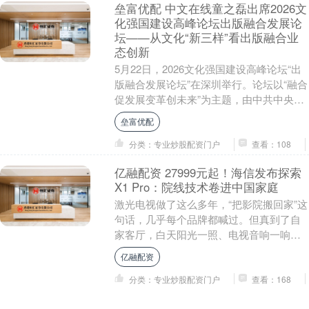
垒富优配 中文在线童之磊出席2026文
化强国建设高峰论坛出版融合发展论
坛——从文化“新三样”看出版融合业
态创新
5月22日，2026文化强国建设高峰论坛“出
版融合发展论坛”在深圳举行。论坛以“融合
促发展变革创未来”为主题，由中共中央宣
传部主办，中共广东省委宣传部、中共深
垒富优配
圳....
分类：专业炒股配资门户
查看：108
亿融配资 27999元起！海信发布探索
X1 Pro：院线技术卷进中国家庭
激光电视做了这么多年，“把影院搬回家”这
句话，几乎每个品牌都喊过。但真到了自
家客厅，白天阳光一照、电视音响一响，
那种电影院里灯光暗下去之后的沉浸感，
亿融配资
基本就碎了一....
分类：专业炒股配资门户
查看：168