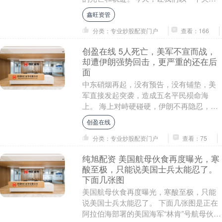
婚姻的故事，来探讨爱情中的星座特质。
鑫旺资管
想象一下，当现....
分类：专业炒股配资门户
查看：166
创盈在线 5人死亡，美军不宣而战，
却遭伊朗强势回击，更严重的还在后
面
中东硝烟再起，没有预告，没有铺垫，美
军直接发起突袭，造成五名平民殒命海
上。 海上对峙硬碰硬，伊朗不再隐忍，正
面反击逼退来犯军舰。 更让人无法忽视的
创盈在线
现实摆在眼前，....
分类：专业炒股配资门户
查看：75
纯旭配资 美国航母伙食再度曝光，寒
酸至极，只能说美国士兵太能忍了。
下面几张图
美国航母伙食再度曝光，寒酸至极，只能
说美国士兵太能忍了。 下面几张图是正在
阿拉伯海部署的美国海军“林肯”号航母伙