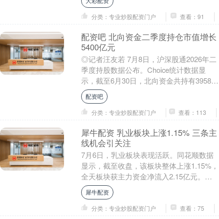
大彩配资
分类：专业炒股配资门户
查看：91
配资吧 北向资金二季度持仓市值增长
5400亿元
◎记者汪友若 7月8日，沪深股通2026年二
季度持股数据公布。Choice统计数据显
示，截至6月30日，北向资金共持有3958只
个股，合计持股约1078.46亿....
配资吧
分类：专业炒股配资门户
查看：113
犀牛配资 乳业板块上涨1.15% 三条主
线机会引关注
7月6日，乳业板块表现活跃。同花顺数据
显示，截至收盘，该板块整体上涨1.15%，
全天板块获主力资金净流入2.15亿元。板
块内35只个股中22只实现上涨，占比62....
犀牛配资
分类：专业炒股配资门户
查看：75