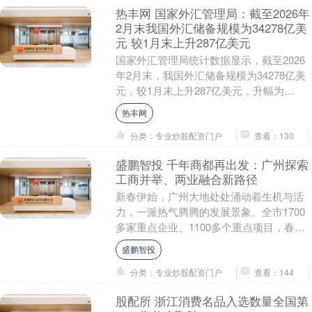
热丰网 国家外汇管理局：截至2026年
2月末我国外汇储备规模为34278亿美
元 较1月末上升287亿美元
国家外汇管理局统计数据显示，截至2026
年2月末，我国外汇储备规模为34278亿美
元，较1月末上升287亿美元，升幅为
0.85%。2026年2月，受主要经济体宏....
热丰网
分类：专业炒股配资门户
查看：130
盛鹏智投 千年商都再出发：广州探索
工商并举、两业融合新路径
新春伊始，广州大地处处涌动着生机与活
力，一派热气腾腾的发展景象。全市1700
多家重点企业、1100多个重点项目，春节
期间不停工不停产、提前复工复产。正月
盛鹏智投
初六开始....
分类：专业炒股配资门户
查看：144
股配所 浙江消费名品入选数量全国第