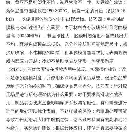
解。背压不足则塑化不均，制品密度不一致。实际操作建议：
熔体温度范围建议在280-300°C。设置一定的背压（例如5-15
bar），以促进熔体均质化并排出挥发物。技巧四：重视制品
脱模与冷却过程为什么重要：由于材料含有玻璃纤维且弯曲模
量高（9030MPa），制品刚性大，脱模时若角度不当或顶出力
不均，容易造成顶白或损伤。充分的冷却时间能稳定尺寸，减
少后收缩。不这样做的风险：粗暴脱模可能导致制品表面划伤
或内部应力开裂；冷却不足则制品易变形，热变形温度
（242°C）的优势无法在后续应用中体现。实际操作建议：设
计足够的脱模斜度，并使用多点均衡的顶出系统。根据制品壁
厚给予充分的冷却时间，确保制品完全固化。技巧五：针对应
用场景进行后处理评估为什么重要：对于要求高滑动性的应
用，制品表面状态直接影响摩擦系数与耐磨性。有时需要进行
适当的后处理以优化表面。不这样做的风险：忽略后处理可能
导致在长期滑动应用中磨损过快，达不到材料固有的高滑动特
性级别。实际操作建议：根据最终应用，评估是否需要轻微的