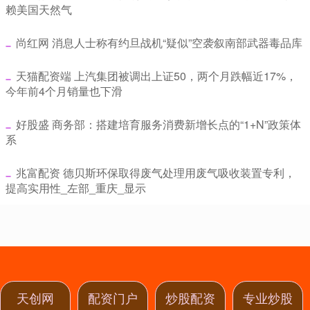
赖美国天然气
​尚红网 消息人士称有约旦战机“疑似”空袭叙南部武器毒品库
​天猫配资端 上汽集团被调出上证50，两个月跌幅近17%，
今年前4个月销量也下滑
​好股盛 商务部：搭建培育服务消费新增长点的“1+N”政策体
系
​兆富配资 德贝斯环保取得废气处理用废气吸收装置专利，
提高实用性_左部_重庆_显示
天创网
配资门户
炒股配资
专业炒股