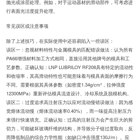
抛光或涂层处理。例如，对于运动器材的滑动部件，可考虑进
行表面光洁度提升处理。
常见误区或注意事项
除了上述技巧，在实际使用中还容易陷入一些误区：
误区一：忽视材料特性与金属模具的匹配错误做法：认为所有
PA66增强材料加工方式相同，直接沿用其他牌号的模具和工
艺参数。正确认知：LNP LUBRILOY RF208具有特定的流动性
和收缩率，其高滑动特性也可能意味着与模具表面的摩擦行为
不同。需要根据其具体参数（如密度1.34g/cm³，拉伸强度
12300MPa）重新评估模具流道设计、冷却系统及脱模机构。
误区二：过度追求高注射压力以应对流动慢错误做法：因为感
觉熔体流动慢（熔体流动速率0.40%），而一味提高注射压力
来强行快速填充。正确认知：过高的注射压力会产生巨大的剪
切力，可能破坏玻璃纤维的结构，并导致分子链过度取向，反
而降低制品的综合力学性能（如缺口冲击强度130J/m）。应