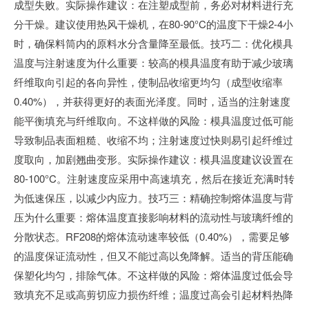
成型失败。实际操作建议：在注塑成型前，务必对材料进行充
分干燥。建议使用热风干燥机，在80-90°C的温度下干燥2-4小
时，确保料筒内的原料水分含量降至最低。技巧二：优化模具
温度与注射速度为什么重要：较高的模具温度有助于减少玻璃
纤维取向引起的各向异性，使制品收缩更均匀（成型收缩率
0.40%），并获得更好的表面光泽度。同时，适当的注射速度
能平衡填充与纤维取向。不这样做的风险：模具温度过低可能
导致制品表面粗糙、收缩不均；注射速度过快则易引起纤维过
度取向，加剧翘曲变形。实际操作建议：模具温度建议设置在
80-100°C。注射速度应采用中高速填充，然后在接近充满时转
为低速保压，以减少内应力。技巧三：精确控制熔体温度与背
压为什么重要：熔体温度直接影响材料的流动性与玻璃纤维的
分散状态。RF208的熔体流动速率较低（0.40%），需要足够
的温度保证流动性，但又不能过高以免降解。适当的背压能确
保塑化均匀，排除气体。不这样做的风险：熔体温度过低会导
致填充不足或高剪切应力损伤纤维；温度过高会引起材料热降