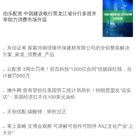
伯乐配资 中国建设银行黑龙江省分行多措并
举助力消费市场升温
​东信证券 探索河南璟臻环保建材有限公司的全铝整装解决
方案_家居_消费者_产品
​云配资 3周出罚单！容百科技“1200亿合同”信披踩红线，合
计被罚950万
​擒牛网 曾有望担任美国劳工统计局局长！特朗普盟友“说实
话”：美国经济扛不住100美元油价
​天创优配 碳酸锂：矫枉过正
​掌上策略 文博会观察 可讲解可创作可陪伴 AI让文化产业“上
大分”